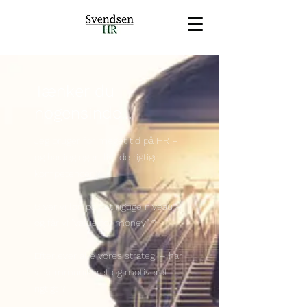
Tænker du
nogensinde...
Jeg bruger for meget tid på HR –
og har jeg egentligt de rigtige
kompetencer ?
Giver vi løn på det rigtige niveau –
og får vi ”value for money” ?
Efterlever alle vores strategi – har
vi kommunikeret og motiveret
rigtigt ?