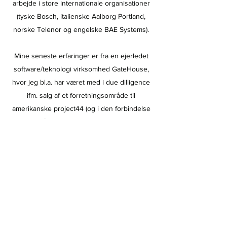
arbejde i store internationale organisationer
(tyske Bosch, italienske Aalborg Portland,
norske Telenor og engelske BAE Systems).
Mine seneste erfaringer er fra en ejerledet
software/teknologi virksomhed GateHouse,
hvor jeg bl.a. har været med i due dilligence
ifm. salg af et forretningsområde til
amerikanske project44 (og i den forbindelse
var jeg i 1 år europæisk HR manager, som et
led i handlen).
Min styrke er at se HR-opgaven i sin helhed,
og har ikke en favorit disciplin. Mit fokus er at
løse forretningens udfordring, og ikke at
have mere HR end højest nødvendigt. Så HR
er til for forretningens skyld – ikke omvendt.