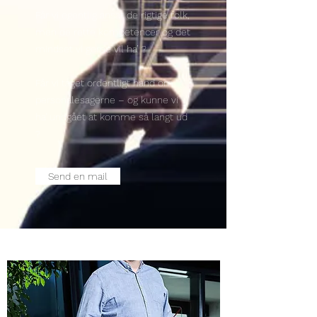
Får vi egentlig ansat de rigtige folk,
men de rette kompetencer og det
mindset vi gerne vil ha’ ?
Får vi taget ordentligt hånd om
personalesagerne – og kunne vi
ha' undgået at komme så langt ud
?
Send en mail